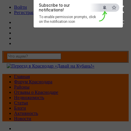
×
Subscribe to our
Войти
notifications!
Регистрация
To enable permission prompts, click
ESC
on the notification icon
Главная
Форум Краснодара
Районы
Отзывы о Краснодаре
Недвижимость
Статьи
Блоги
Активность
Новости